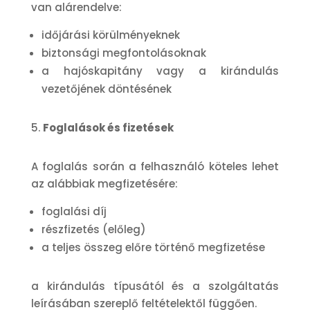
van alárendelve:
időjárási körülményeknek
biztonsági megfontolásoknak
a hajóskapitány vagy a kirándulás
vezetőjének döntésének
Foglalások és fizetések
A foglalás során a felhasználó köteles lehet
az alábbiak megfizetésére:
foglalási díj
részfizetés (előleg)
a teljes összeg előre történő megfizetése
a kirándulás típusától és a szolgáltatás
leírásában szereplő feltételektől függően.