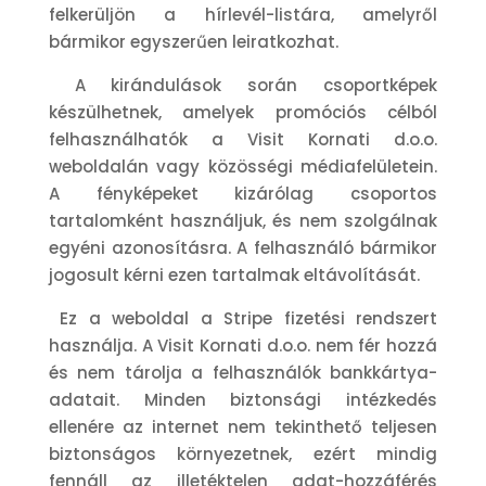
felkerüljön a hírlevél-listára, amelyről
bármikor egyszerűen leiratkozhat.
A kirándulások során csoportképek
készülhetnek, amelyek promóciós célból
felhasználhatók a Visit Kornati d.o.o.
weboldalán vagy közösségi médiafelületein.
A fényképeket kizárólag csoportos
tartalomként használjuk, és nem szolgálnak
egyéni azonosításra. A felhasználó bármikor
jogosult kérni ezen tartalmak eltávolítását.
Ez a weboldal a Stripe fizetési rendszert
használja. A Visit Kornati d.o.o. nem fér hozzá
és nem tárolja a felhasználók bankkártya-
adatait. Minden biztonsági intézkedés
ellenére az internet nem tekinthető teljesen
biztonságos környezetnek, ezért mindig
fennáll az illetéktelen adat-hozzáférés