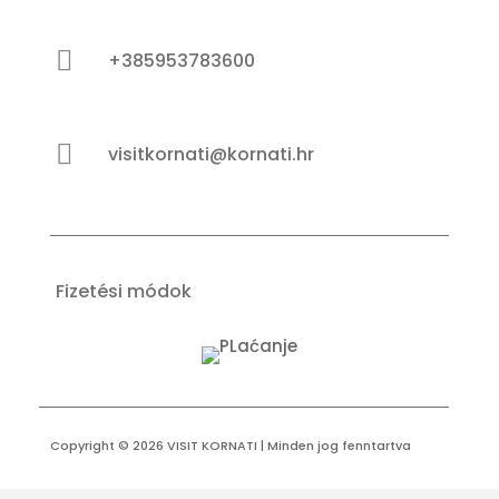

+385953783600

visitkornati@kornati.hr
Fizetési módok
Copyright © 2026 VISIT KORNATI | Minden jog fenntartva