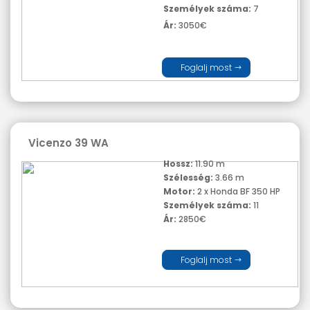
Személyek száma:
7
Ár:
3050€
Foglalj most
Vicenzo 39 WA
Hossz:
11.90 m
Szélesség:
3.66 m
Motor:
2 x Honda BF 350 HP
Személyek száma:
11
Ár:
2850€
Foglalj most