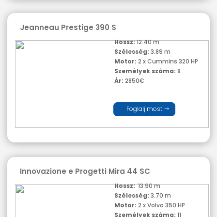
Jeanneau Prestige 390 S
Hossz:
12.40 m
Szélesség:
3.89 m
Motor:
2 x Cummins 320 HP
Személyek száma:
8
Ár:
2850€
Foglalj most
Innovazione e Progetti Mira 44 SC
Hossz:
13.90 m
Szélesség:
3.70 m
Motor:
2 x Volvo 350 HP
Személyek száma:
11