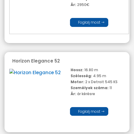
Ár:
2950€
Foglalj most
Horizon Elegance 52
Hossz:
16.80 m
Szélesség:
4.95 m
Motor:
2 x Detroit 545 KS
Személyek száma:
11
Ár:
ár kérésre
Foglalj most