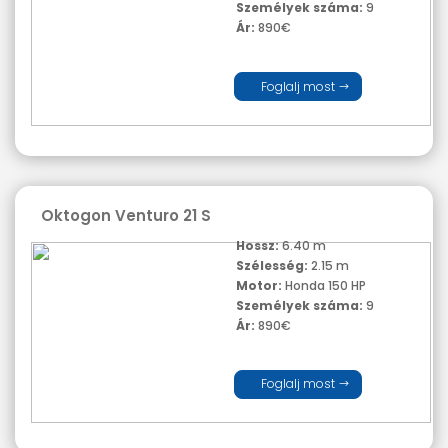
Személyek száma:
9
Ár:
890€
Foglalj most
Oktogon Venturo 21 S
Hossz:
6.40 m
Szélesség:
2.15 m
Motor:
Honda 150 HP
Személyek száma:
9
Ár:
890€
Foglalj most