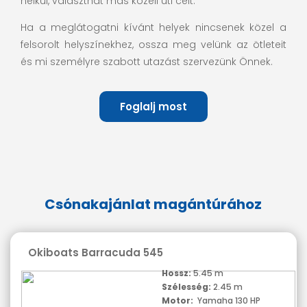
nélkül, választhat más közeli úti célt.
Ha a meglátogatni kívánt helyek nincsenek közel a
felsorolt ​​helyszínekhez, ossza meg velünk az ötleteit
és mi személyre szabott utazást szervezünk Önnek.
Foglalj most
Csónakajánlat magántúrához
Okiboats Barracuda 545
Hossz:
5.45 m
Szélesség:
2.45 m
Motor:
Yamaha 130 HP