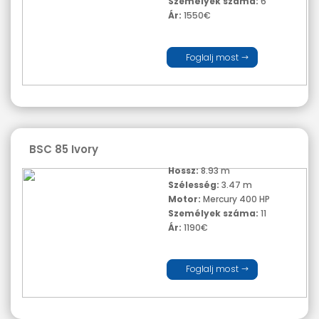
Személyek száma:
6
Ár:
1550€
Foglalj most
BSC 85 Ivory
Hossz:
8.93 m
Szélesség:
3.47 m
Motor:
Mercury 400 HP
Személyek száma:
11
Ár:
1190€
Foglalj most