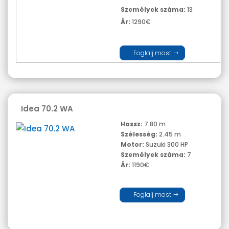
Személyek száma:
13
Ár:
1290€
Foglalj most
Idea 70.2 WA
Hossz:
7.80 m
Szélesség:
2.45 m
Motor:
Suzuki 300 HP
Személyek száma:
7
Ár:
1190€
Foglalj most