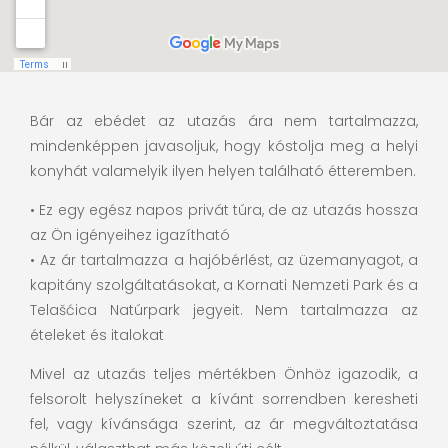
Bár az ebédet az utazás ára nem tartalmazza,
mindenképpen javasoljuk, hogy kóstolja meg a helyi
konyhát valamelyik ilyen helyen található étteremben.
•
Ez egy egész napos privát túra, de az utazás hossza
az Ön igényeihez igazítható
•
Az ár tartalmazza a hajóbérlést, az üzemanyagot, a
kapitány szolgáltatásokat, a Kornati Nemzeti Park és a
Telašćica Natúrpark jegyeit. Nem tartalmazza az
ételeket és italokat
Mivel az utazás teljes mértékben Önhöz igazodik, a
felsorolt ​​helyszíneket a kívánt sorrendben keresheti
fel, vagy kívánsága szerint, az ár megváltoztatása