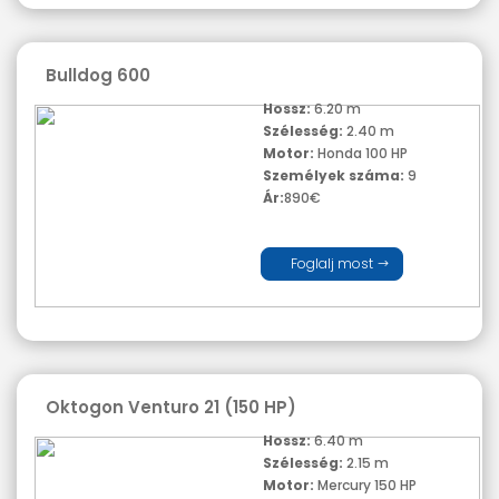
Bulldog 600
Hossz:
6.20 m
Szélesség:
2.40 m
Motor:
Honda 100 HP
Személyek száma:
9
Ár:
890€
Foglalj most
Oktogon Venturo 21 (150 HP)
Hossz:
6.40 m
Szélesség:
2.15 m
Motor:
Mercury 150 HP