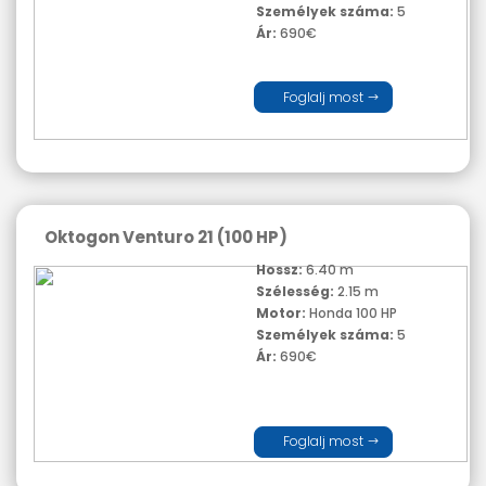
Személyek száma:
5
Ár:
690€
Foglalj most
Oktogon Venturo 21 (100 HP)
Hossz:
6.40 m
Szélesség:
2.15 m
Motor:
Honda 100 HP
Személyek száma:
5
Ár:
690€
Foglalj most