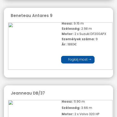
Beneteau Antares 9
Hossz:
9.15 m
Szélesség:
2.98 m
Motor:
2 x Suzuki DF200APX
Személyek száma:
9
Ár:
1880€
Foglalj most
Jeanneau DB/37
Hossz:
11.90 m
Szélesség:
3.66 m
Motor:
2 x Volvo 320 HP