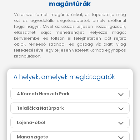
magántúrák
Válassza Kornati magántúránkat, és tapasztalja meg
ezt az egyedülálló szigetcsoportot, amely szótlanul
fogja hagyni. Mivel az utazás teljesen hozzá igazodik,
elkészítheti saját menetrendjét. Helyezze magát
kényelembe, és töltsön el felejthetetlen időt rejtett
öblök, félreeső strandok és gazdag víz alatti világ
felfedezésével egy teljesen vezetett Kornati egynapos
kiránduláson.
A helyek, amelyek meglátogatók
A Kornati Nemzeti Park
Telašćica Natúrpark
Lojena-öböl
Mana szigete