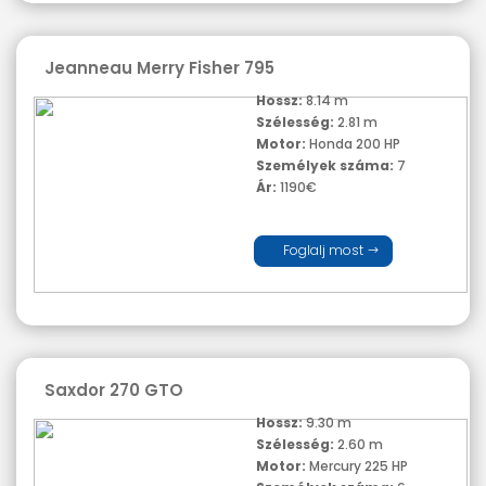
Jeanneau Merry Fisher 795
Hossz:
8.14 m
Szélesség:
2.81 m
Motor:
Honda 200 HP
Személyek száma:
7
Ár:
1190€
Foglalj most
Saxdor 270 GTO
Hossz:
9.30 m
Szélesség:
2.60 m
Motor:
Mercury 225 HP