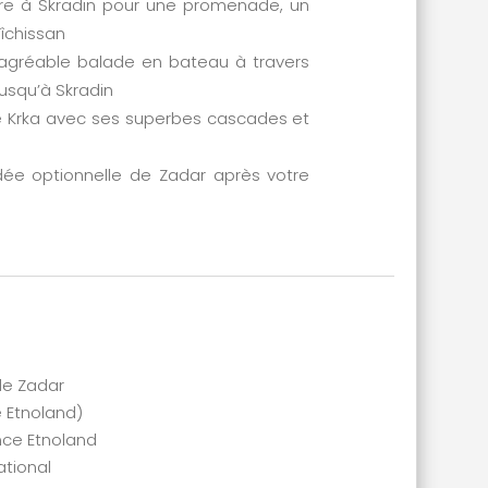
ibre à Skradin pour une promenade, un
îchissan
agréable balade en bateau à travers
jusqu’à Skradin
de Krka avec ses superbes cascades et
idée optionnelle de Zadar après votre
 de Zadar
 Etnoland)
ence Etnoland
ational