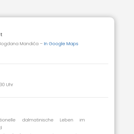
it
a Bogdana Mandića –
In Google Maps
:30 Uhr
tionelle dalmatinische Leben im
d