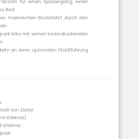
 Skradin für einen Spaziergang, einen
des Bad
iner malerischen Bootsfahrt durch den
din
lpark Krka mit seinen beeindruckenden
en
ehr an einer optionalen Stadtführung
s
tadt von Zadar
nd-Erlebnis)
d-Erlebnis
lpark