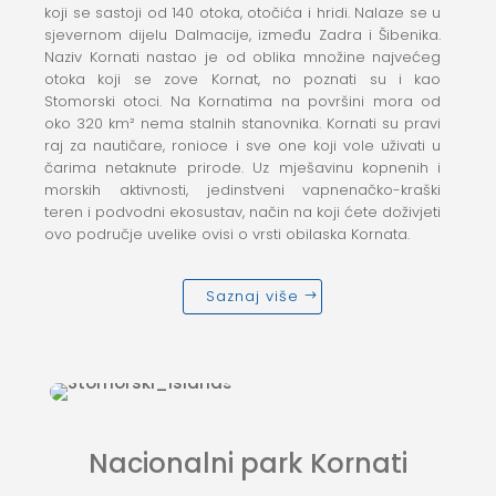
koji se sastoji od 140 otoka, otočića i hridi. Nalaze se u
sjevernom dijelu Dalmacije, između Zadra i Šibenika.
Naziv Kornati nastao je od oblika množine najvećeg
otoka koji se zove Kornat, no poznati su i kao
Stomorski otoci. Na Kornatima na površini mora od
oko 320 km² nema stalnih stanovnika. Kornati su pravi
raj za nautičare, ronioce i sve one koji vole uživati u
čarima netaknute prirode. Uz mješavinu kopnenih i
morskih aktivnosti, jedinstveni vapnenačko-kraški
teren i podvodni ekosustav, način na koji ćete doživjeti
ovo područje uvelike ovisi o vrsti obilaska Kornata.
Saznaj više
Nacionalni park Kornati