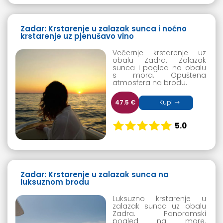
Zadar: Krstarenje u zalazak sunca i noćno
krstarenje uz pjenušavo vino
Večernje krstarenje uz
obalu Zadra. Zalazak
sunca i pogled na obalu
s mora. Opuštena
atmosfera na brodu.
47.5 €
Kupi
5.0
Zadar: Krstarenje u zalazak sunca na
luksuznom brodu
Luksuzno krstarenje u
zalazak sunca uz obalu
Zadra. Panoramski
pogled na more.