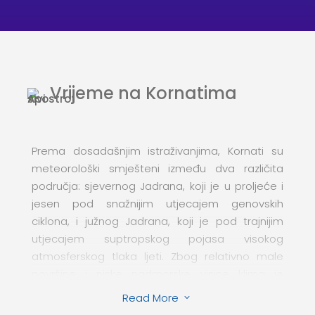
Vrijeme na Kornatima
Prema dosadašnjim istraživanjima, Kornati su
meteorološki smješteni između dva različita
područja: sjevernog Jadrana, koji je u proljeće i
jesen pod snažnijim utjecajem genovskih
ciklona, i južnog Jadrana, koji je pod trajnijim
utjecajem suptropskog pojasa visokog
atmosferskog tlaka ljeti. Zbog relativno male
površine i niske nadmorske visine klima je
gotovo potpuno ujednačena na cijelom
Read More
3
području Kornata. Zbog oskudne kopnene