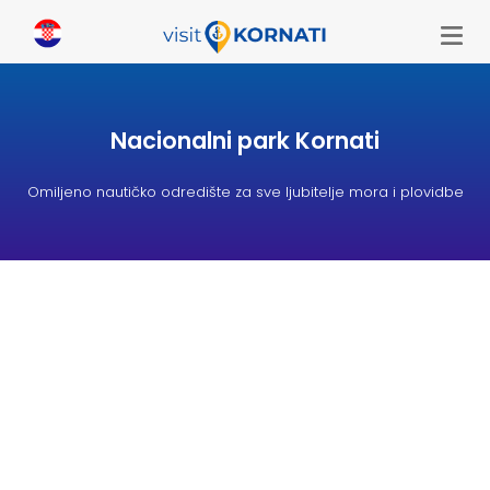
Nacionalni park Kornati
Omiljeno nautičko odredište za sve ljubitelje mora i plovidbe