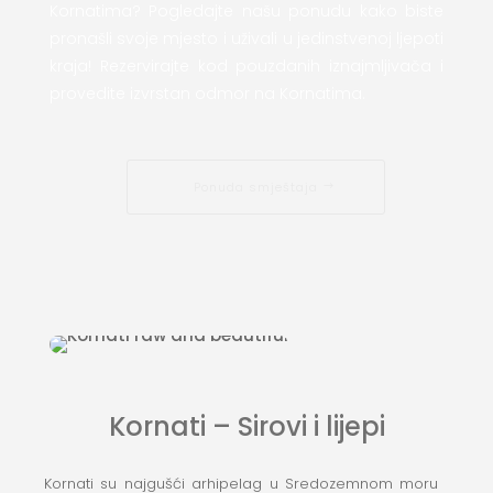
Kornatima? Pogledajte našu ponudu kako biste
pronašli svoje mjesto i uživali u jedinstvenoj ljepoti
kraja! Rezervirajte kod pouzdanih iznajmljivača i
provedite izvrstan odmor na Kornatima.
Ponuda smještaja
Kornati – Sirovi i lijepi
Kornati su najgušći arhipelag u Sredozemnom moru