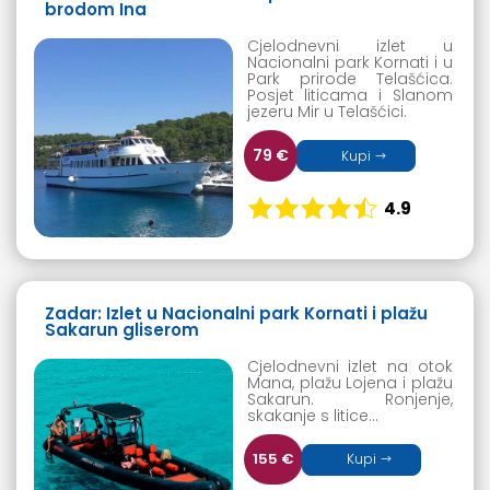
brodom Ina
Cjelodnevni izlet u
Nacionalni park Kornati i u
Park prirode Telašćica.
Posjet liticama i Slanom
jezeru Mir u Telašćici.
79 €
Kupi
4.9
Zadar: Izlet u Nacionalni park Kornati i plažu
Sakarun gliserom
Cjelodnevni izlet na otok
Mana, plažu Lojena i plažu
Sakarun. Ronjenje,
skakanje s litice…
155 €
Kupi