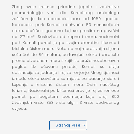
Zbog svoje iznimne prirodne ljepote i zanimljive
geomorfologije veći dio Kornatskog arhipelaga
zaštićen je kao nacionalni park od 1980. godine.
Nacionalni park Kornati obuhvaća 89 nenaseljenih
otoka, otočića i grebena koji se prostiru na površini
od 217 km². Sastavljen od kopna i mora, nacionalni
park Kornati poznat je po svojim okomitim liticama i
kristalno čistom moru. Neke od najimpresivnijih stijena
sežu čak do 80 metara, ocrtavajući otoke i okrenute
prema otvorenom moru s kojih se pruža nezaboravan
pogled. Uz očuvanu prirodu, Kornati su divlja
destinacija za jedrenje i raj za ronjenje. Mnogi tjesnaci
između otoka savršena su mjesta za bacanje sidra i
kupanje u kristalno čistom moru. Osim nautičkog
turizma, Nacionalni park Kornati pravi je raj za ronioce
poznat po bogatom podmorju koje broji 850
životinjskih vrsta, 353 vrste algi i 3 vrste podvodnog
cvijeća.
Saznaj više