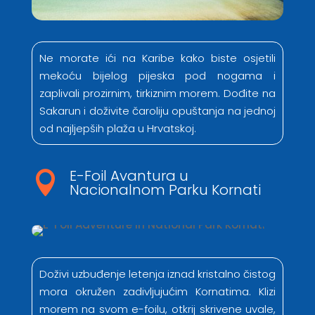
Ne morate ići na Karibe kako biste osjetili
mekoću bijelog pijeska pod nogama i
zaplivali prozirnim, tirkiznim morem. Dođite na
Sakarun i doživite čaroliju opuštanja na jednoj
od najljepših plaža u Hrvatskoj.
E-Foil Avantura u

Nacionalnom Parku Kornati
Doživi uzbuđenje letenja iznad kristalno čistog
mora okružen zadivljujućim Kornatima. Klizi
morem na svom e-foilu, otkrij skrivene uvale,