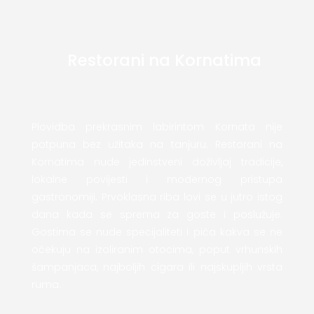
Restorani na Kornatima
Plovidba prekrasnim labirintom Kornata nije
potpuna bez užitaka na tanjuru. Restorani na
Kornatima nude jedinstveni doživljaj tradicije,
lokalne povijesti i modernog pristupa
gastronomiji. Prvoklasna riba lovi se u jutro istog
dana kada se sprema za goste i poslužuje.
Gostima se nude specijaliteti i pića kakva se ne
očekuju na izoliranim otocima, poput vrhunskih
šampanjaca, najboljih cigara ili najskupljih vrsta
ruma.