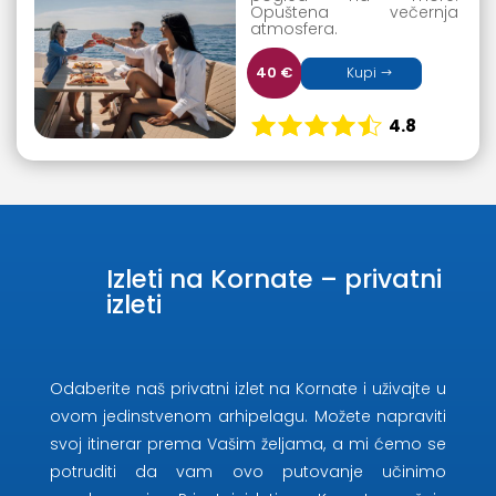
Opuštena večernja
atmosfera.
40 €
Kupi
4.8
Izleti na Kornate – privatni
izleti
Odaberite naš privatni izlet na Kornate i uživajte u
ovom jedinstvenom arhipelagu. Možete napraviti
svoj itinerar prema Vašim željama, a mi ćemo se
potruditi da vam ovo putovanje učinimo