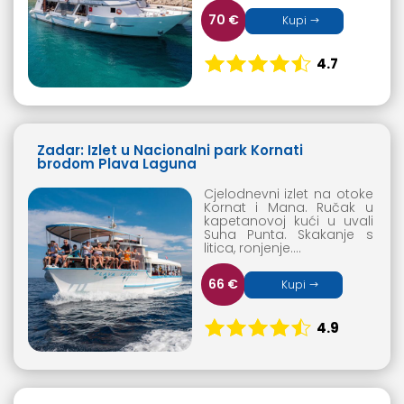
70 €
Kupi
4.7
Zadar: Izlet u Nacionalni park Kornati
brodom Plava Laguna
Cjelodnevni izlet na otoke
Kornat i Mana. Ručak u
kapetanovoj kući u uvali
Suha Punta. Skakanje s
litica, ronjenje….
66 €
Kupi
4.9