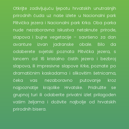
dana. Godišnje ima 5,8 dana olujnog vjetra,
Otkrijte zadivljujuću ljepotu hrvatskih unutrašnjih
najčešće u prosincu. Šutnja se javlja u 15,4%
prirodnih čuda uz naše izlete u Nacionalni park
slučajeva godišnje.
Plitvička jezera i Nacionalni park Krka. Oba parka
nude nezaboravna iskustva netaknute prirode,
slapova i bujne vegetacije – savršeno za dan
avanture izvan jadranske obale. Bilo da
odaberete svjetski poznata Plitvička jezera, s
lancem od 16 kristalno čistih jezera i bezbroj
slapova, ili impresivne slapove Krke, poznate po
dramatičnim kaskadama i slikovitim šetnicama,
čeka vas nezaboravno putovanje kroz
najpoznatije krajolike Hrvatske. Pridružite se
grupnoj turi ili odaberite privatni izlet prilagođen
vašim željama i doživite najbolje od hrvatskih
prirodnih bisera.