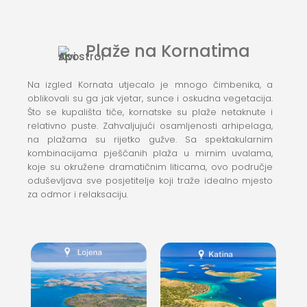
Plaže na Kornatima
Na izgled Kornata utjecalo je mnogo čimbenika, a
oblikovali su ga jak vjetar, sunce i oskudna vegetacija.
Što se kupališta tiče, kornatske su plaže netaknute i
relativno puste. Zahvaljujući osamljenosti arhipelaga,
na plažama su rijetko gužve. Sa spektakularnim
kombinacijama pješčanih plaža u mirnim uvalama,
koje su okružene dramatičnim liticama, ovo područje
oduševljava sve posjetitelje koji traže idealno mjesto
za odmor i relaksaciju.