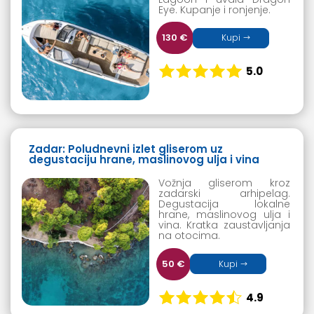
Eye. Kupanje i ronjenje.
130 €
Kupi
5.0
Zadar: Poludnevni izlet gliserom uz
degustaciju hrane, maslinovog ulja i vina
Vožnja gliserom kroz
zadarski arhipelag.
Degustacija lokalne
hrane, maslinovog ulja i
vina. Kratka zaustavljanja
na otocima.
50 €
Kupi
4.9