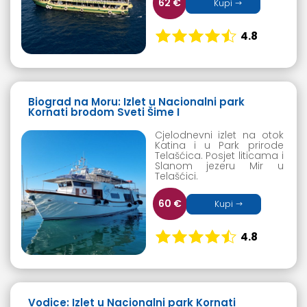
62 €
Kupi
4.8
Biograd na Moru: Izlet u Nacionalni park
Kornati brodom Sveti Šime I
Cjelodnevni izlet na otok
Katina i u Park prirode
Telašćica. Posjet liticama i
Slanom jezeru Mir u
Telašćici.
60 €
Kupi
4.8
Vodice: Izlet u Nacionalni park Kornati