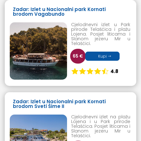
Zadar:
Izlet u Nacionalni park Kornati
brodom Vagabundo
Cjelodnevni izlet u Park
prirode Telašćica i plažu
Lojena. Posjet liticama i
Slanom jezeru Mir u
Telašćici.
65 €
Kupi
4.8
Zadar: Izlet u Nacionalni park Kornati
brodom Sveti Šime II
Cjelodnevni izlet na plažu
Lojena i u Park prirode
Telašćica. Posjet liticama i
Slanom jezeru Mir u
Telašćici.