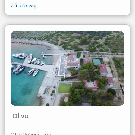
Zarezerwuj
Oliva
Otok Ravni Žakan