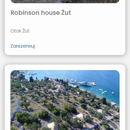
Robinson house Žut
Otok Žut
Zarezerwuj