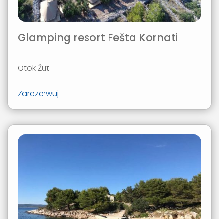
Glamping resort Fešta Kornati
Otok Žut
Zarezerwuj