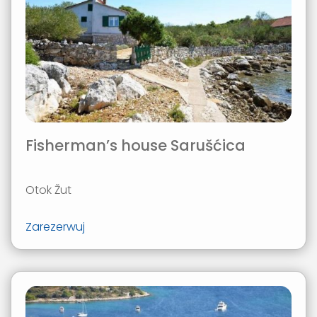
Fisherman’s house Sarušćica
Otok Žut
Zarezerwuj