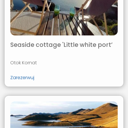
Seaside cottage 'Little white port’
Otok Kornat
Zarezerwuj