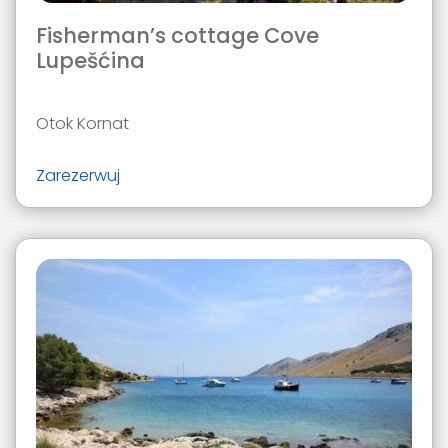
Fisherman’s cottage Cove
Lupešćina
Otok Kornat
Zarezerwuj