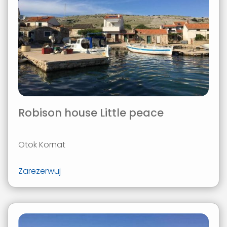
Robison house Little peace
Otok Kornat
Zarezerwuj