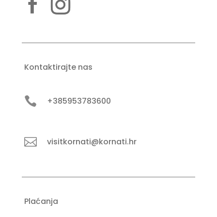
Kontaktirajte nas

+385953783600

visitkornati@kornati.hr
Plaćanja