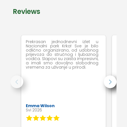
Reviews
Prekrasan jednodnevni izlet u
Vrlo 
Nacionalni park Krka! Sve je bilo
Slap
odlično organizirano, od udobnog
Etno
prijevoza do stručnog i ljubaznog
prog
vodiča. Slapovi su zaista impresivni,
je št
a imali smo dovoljno slobodnog
slob
vremena za uživanje u prirodi.
ukupn
Emma Wilson
Rebe
Svi 2026
Svi 2