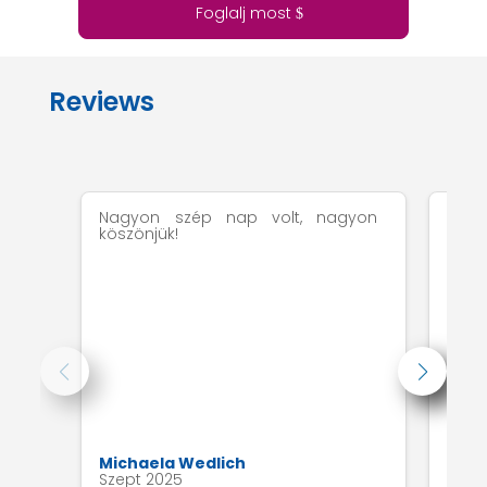
Foglalj most
Reviews
Nagyon szép nap volt, nagyon
A ki
köszönjük!
töké
Michaela Wedlich
Mark
Szept 2025
Aug 