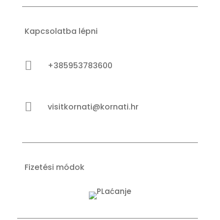
Kapcsolatba lépni

+385953783600

visitkornati@kornati.hr
Fizetési módok