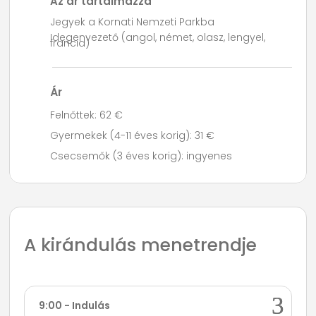
Az ár tartalmazza
Jegyek a Kornati Nemzeti Parkba
Idegenvezető (angol, német, olasz, lengyel,
francia)
Ár
Felnőttek: 62 €
Gyermekek (4-11 éves korig): 31 €
Csecsemők (3 éves korig): ingyenes
A kirándulás menetrendje
9:00 - Indulás