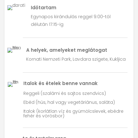
Időtartam
Egynapos kirándulás reggel 9:00-tól
délután 17:15-ig
A helyek, amelyeket meglátogat
Kornati Nemzeti Park, Lavdara szigete, Kukljica
Italok és ételek benne vannak
Reggeli (szalámi és sajtos szendvics)
Ebéd (hús, hal vagy vegetáriánus, saláta)
Italok (korlátlan víz és gyümölcslevek, ebédre
fehér és vörösbor)