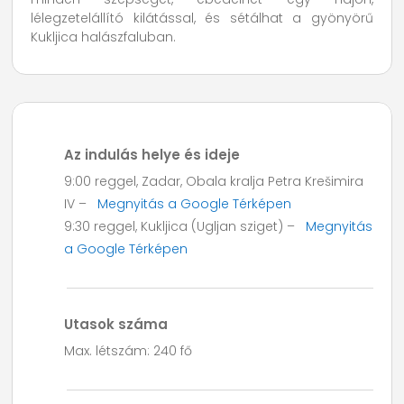
lélegzetelállító kilátással, és sétálhat a gyönyörű
Kukljica halászfaluban.
Az indulás helye és ideje
9:00 reggel, Zadar, Obala kralja Petra Krešimira
IV –
Megnyitás a Google Térképen
9:30 reggel, Kukljica (Ugljan sziget) –
Megnyitás
a Google Térképen
Utasok száma
Max. létszám: 240 fő