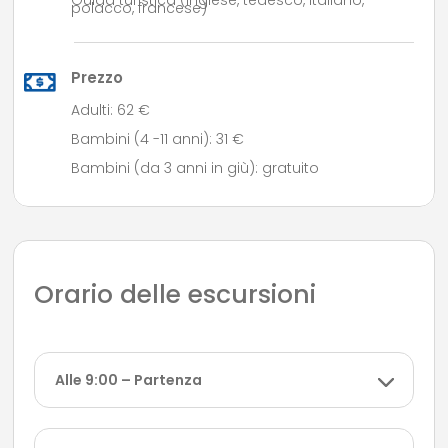
Guida turistica (inglese, tedesco, italiano,
polacco, francese)
Prezzo
Adulti: 62 €
Bambini (4 -11 anni): 31 €
Bambini (da 3 anni in giù): gratuito
Orario delle escursioni
Alle 9:00 – Partenza