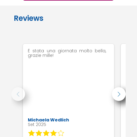
Reviews
È stata una giornata molto bella,
L’es
grazie mille!
perf
Michaela Wedlich
Mark
Set 2025
Ago 