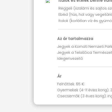
Italok és ételek benne va
Reggeli (szalámi és sajtos s
Ebéd (hús, hal vagy vegetári
Italok (korlátlan víz és gyüm
Az ár tartalmazza
Jegyek a Kornati Nemzeti Par
Jegyek a Telašćica Természe
Idegenvezető
Ár
Felnőttek: 65 €
Gyermekek (4-11 éves korig): 
Csecsemők (3 éves korig): i