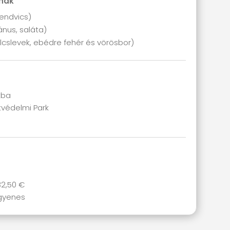
nnak
zendvics)
ánus, saláta)
ölcslevek, ebédre fehér és vörösbor)
kba
tvédelmi Park
32,50 €
ngyenes