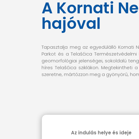
A Kornati N
hajóval
Tapasztalja meg az egyedülálló Kornati N
Parkot és a Telašćica Természetvédelmi P
geomorfológiai jelenségei, sokoldalú teng
híres Telašćica sziklákon. Megtekintheti a
szeretne, mártózzon meg a gyönyörű, hom
Az indulás helye és ideje