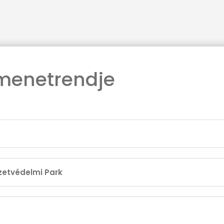
 menetrendje
szetvédelmi Park