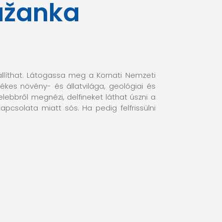
Fažanka
állíthat. Látogassa meg a Kornati Nemzeti
ékes növény- és állatvilága, geológiai és
lebbről megnézi, delfineket láthat úszni a
kapcsolata miatt sós. Ha pedig felfrissülni