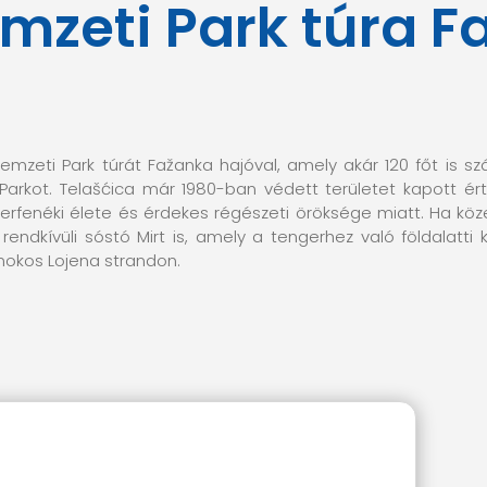
emzeti Park túra 
emzeti Park túrát Fažanka hajóval, amely akár 120 főt is sz
arkot. Telašćica már 1980-ban védett területet kapott ért
erfenéki élete és érdekes régészeti öröksége miatt. Ha köze
 rendkívüli sóstó Mirt is, amely a tengerhez való földalatti 
okos Lojena strandon.