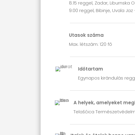
8:15 reggel, Zadar, Liburnska
9:00 reggel, Bibinje, Uvala Ja
Utasok száma
Max. létszám: 120 fő
Időtartam
Egynapos kirándulás regge
A helyek, amelyeket meg
Telašćica Természetvédelmi