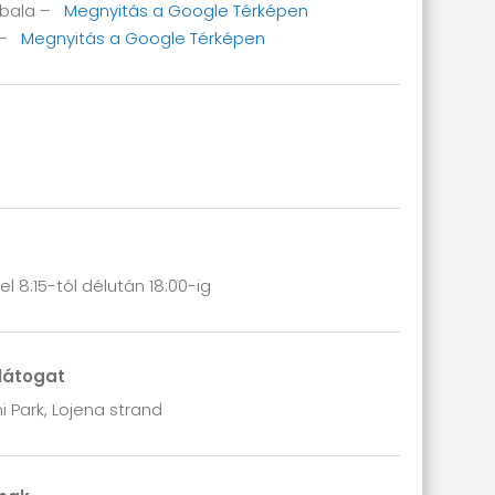
 Obala –
Megnyitás a Google Térképen
z –
Megnyitás a Google Térképen
l 8:15-tól délután 18:00-ig
látogat
 Park, Lojena strand