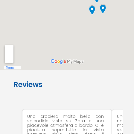
Reviews
Una crociera molto bella con
Uno dei
splendide viste su Zara e una
nostro
piacevole atmosfera a bordo. Ci è
mare, la
piaciuta soprattutto la vista
vista 