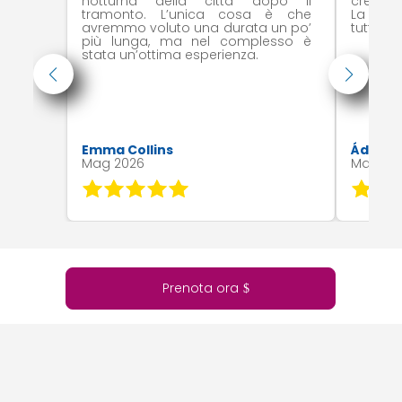
notturna della città dopo il
creato 
tramonto. L’unica cosa è che
La barc
avremmo voluto una durata un po’
tutto è 
più lunga, ma nel complesso è
stata un’ottima esperienza.
Emma Collins
Ádám F
Mag 2026
Mag 20
Prenota ora