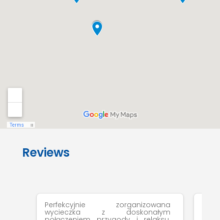
Reviews
Perfekcyjnie zorganizowana
Jedn
wycieczka z doskonałym
pod
połączeniem przygody i relaksu.
Cho