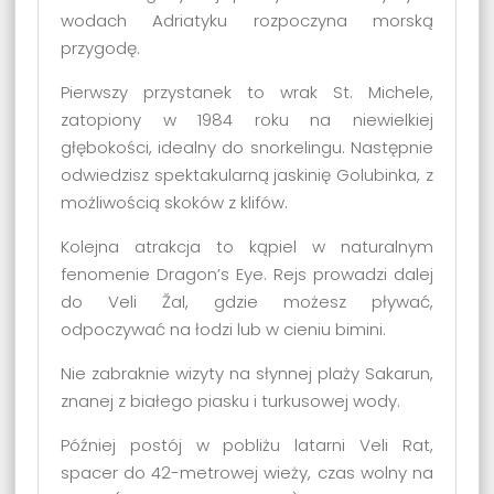
wodach Adriatyku rozpoczyna morską
przygodę.
Pierwszy przystanek to wrak St. Michele,
zatopiony w 1984 roku na niewielkiej
głębokości, idealny do snorkelingu. Następnie
odwiedzisz spektakularną jaskinię Golubinka, z
możliwością skoków z klifów.
Kolejna atrakcja to kąpiel w naturalnym
fenomenie Dragon’s Eye. Rejs prowadzi dalej
do Veli Žal, gdzie możesz pływać,
odpoczywać na łodzi lub w cieniu bimini.
Nie zabraknie wizyty na słynnej plaży Sakarun,
znanej z białego piasku i turkusowej wody.
Później postój w pobliżu latarni Veli Rat,
spacer do 42-metrowej wieży, czas wolny na