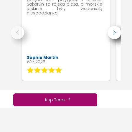
Sakarun to rajska plaża, a morskie
wygo
jaskinie były wspaniałą
od
niespodzianką.
niez
Sophie Martin
Luc
Wrz 2025
Wrz 
Kup Teraz