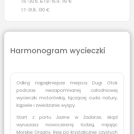
1.6.-30.6. & 1.9.-15.9.: 110 €
1.7.-31.8.: 130 €
Harmonogram wycieczki
Odkryj najpiękniejsze miejsca Dugi Otok
podczas niezapomnianej całodniowej
wycieczki motorówką, łączącej cuda natury,
kąpiele i zwiedzanie wyspy.
Start z portu Jazine w Zadarze, skąd
wyruszasz nowoczesną łodzią, mijając
Morskie Organy. Rejs po krystalicznie czystych